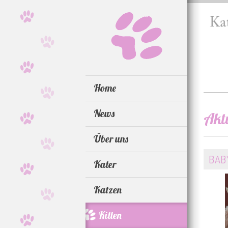
Home
News
Aktu
Über uns
BAB
Kater
Katzen
Kitten