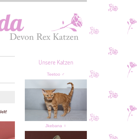
Unsere Katzen
Teetoo ♂
elt!
Jkebana ♀